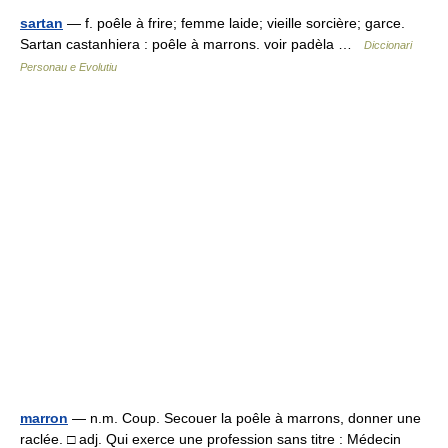
sartan
— f. poêle à frire; femme laide; vieille sorcière; garce.
Sartan castanhiera : poêle à marrons. voir padèla …
Diccionari
Personau e Evolutiu
marron
— n.m. Coup. Secouer la poêle à marrons, donner une
raclée. □ adj. Qui exerce une profession sans titre : Médecin