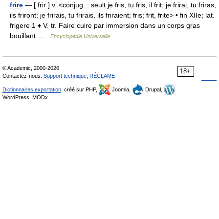
frire
— [ frir ] v. <conjug. : seult je fris, tu fris, il frit; je frirai, tu friras,
ils friront; je frirais, tu frirais, ils friraient; fris; frit, frite> • fin XIIe; lat.
frigere 1 ♦ V. tr. Faire cuire par immersion dans un corps gras
bouillant …
Encyclopédie Universelle
© Academic, 2000-2026
18+
Contactez-nous:
Support technique
,
RÉCLAME
Dictionnaires exportation
, créé sur PHP,
Joomla,
Drupal,
WordPress, MODx.