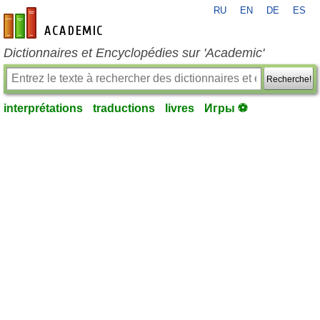
RU
EN
DE
ES
fr-academic.com
Dictionnaires et Encyclopédies sur 'Academic'
Recherche!
interprétations
traductions
livres
Игры ⚽