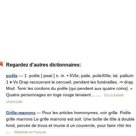
Regardez d'autres dictionnaires:
poêle
— 1. poêle [ pwal ] n. m. • XVIe; paile, poileXIIIe; lat. pallium
1 ♦ Vx Drap recouvrant le cercueil, pendant les funérailles. ⇒ drap.
Mod. Tenir les cordons du poêle (qui pendent aux quatre coins). «
Quatre personnages en toge rouge tenaient… …
Encyclopédie
Universelle
Grille-marrons
— Pour les articles homonymes, voir grille. Poêle
grille marrons Le grille marrons est soit: Une boîte de tôle à double
fond, percée de trous et munie d un couvercle, pour faire rôtir les
…
Wikipédia en Français