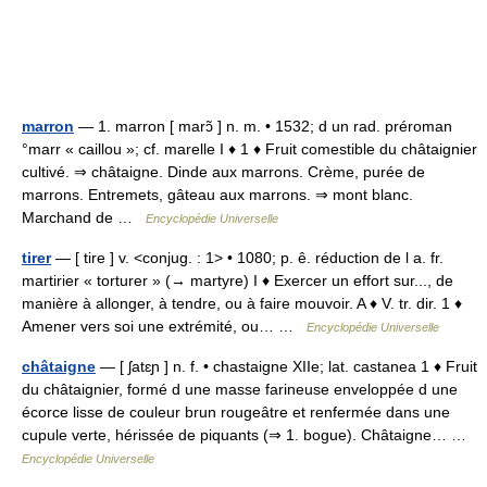
marron
— 1. marron [ marɔ̃ ] n. m. • 1532; d un rad. préroman
°marr « caillou »; cf. marelle I ♦ 1 ♦ Fruit comestible du châtaignier
cultivé. ⇒ châtaigne. Dinde aux marrons. Crème, purée de
marrons. Entremets, gâteau aux marrons. ⇒ mont blanc.
Marchand de …
Encyclopédie Universelle
tirer
— [ tire ] v. <conjug. : 1> • 1080; p. ê. réduction de l a. fr.
martirier « torturer » (→ martyre) I ♦ Exercer un effort sur..., de
manière à allonger, à tendre, ou à faire mouvoir. A ♦ V. tr. dir. 1 ♦
Amener vers soi une extrémité, ou… …
Encyclopédie Universelle
châtaigne
— [ ʃatɛɲ ] n. f. • chastaigne XIIe; lat. castanea 1 ♦ Fruit
du châtaignier, formé d une masse farineuse enveloppée d une
écorce lisse de couleur brun rougeâtre et renfermée dans une
cupule verte, hérissée de piquants (⇒ 1. bogue). Châtaigne… …
Encyclopédie Universelle