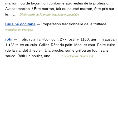
marron ; ou de façon non conforme aux règles de la profession :
Avocat marron. / Être marron, fait ou paumé marron, être pris sur
le… …
Dictionnaire du Français argotique et populaire
Cuisine occitane
— Préparation traditionnelle de la truffade …
Wikipédia en Français
rôtir
— [ rotir; rɔtir ] v. <conjug. : 2> • rostir v. 1160; germ. °raustjan
1 ♦ V. tr. Vx ou cuis. Griller. Rôtir du pain. Mod. et cour. Faire cuire
(de la viande) à feu vif, à la broche, sur le gril ou au four, sans
sauce. Rôtir un poulet, une… …
Encyclopédie Universelle